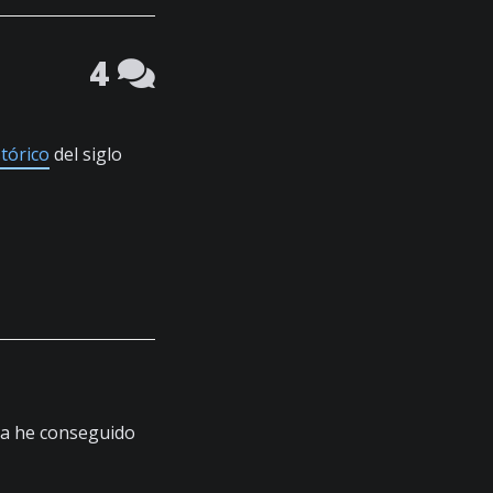
4
tórico
del siglo
ya he conseguido