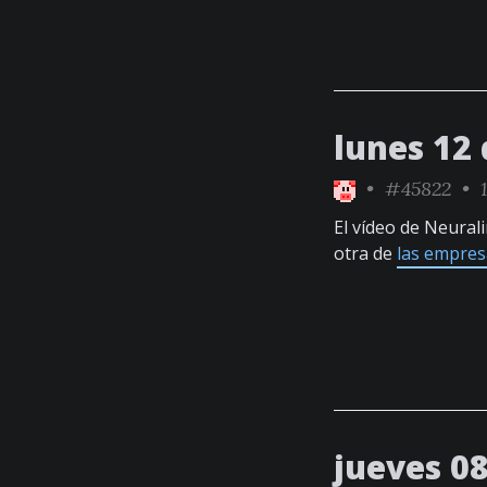
lunes 12 
•
#45822
• 1
El vídeo de Neural
otra de
las empres
jueves 08