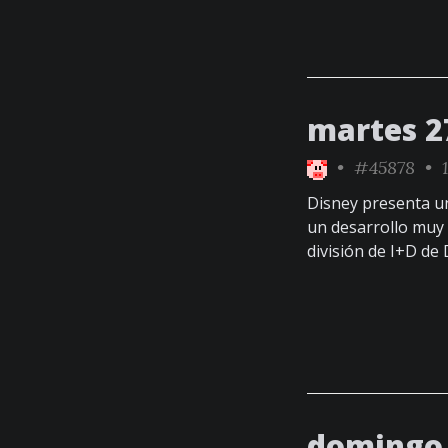
martes 27
•
#45878
• 1
Disney presenta u
un desarrollo muy
división de I+D de
domingo 