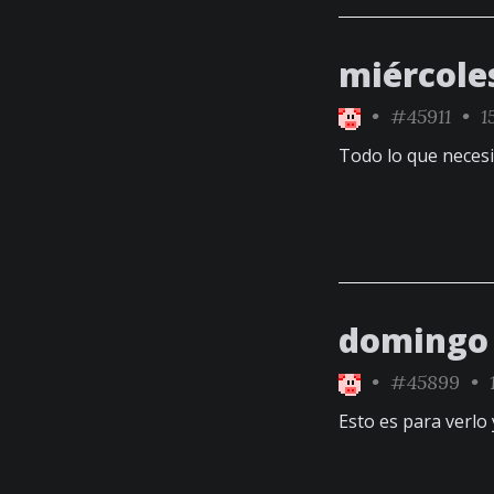
miércole
•
#45911
• 15
Todo lo que neces
domingo 
•
#45899
• 1
Esto es para verlo