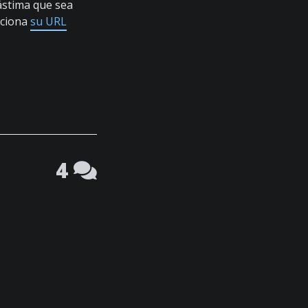
lástima que sea
nciona
su URL
4