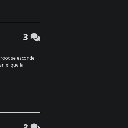
3
Groot se esconde
en el que la
3