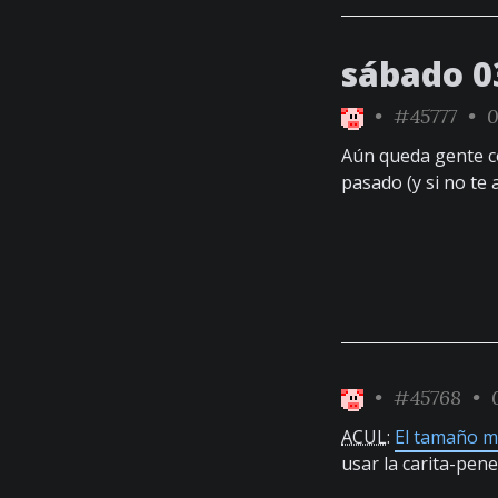
sábado 03
•
#45777
• 0
Aún queda gente
pasado (y si no te 
•
#45768
• 0
ACUL
:
El tamaño m
usar la carita-pen