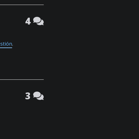
4
stión
.
3