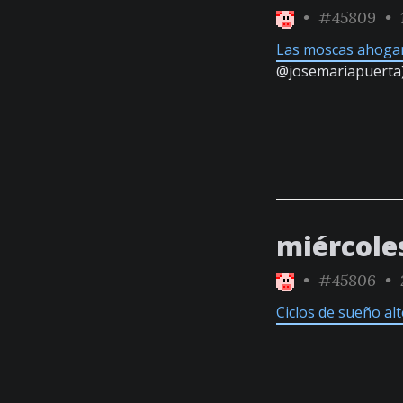
•
#45809
• 1
Las moscas ahogan
@josemariapuerta
miércoles
•
#45806
• 
Ciclos de sueño al