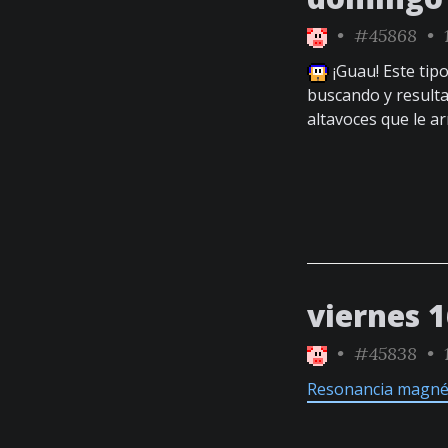
•
#45868
• 1
¡Guau! Este tip
buscando y result
altavoces que le ar
viernes 1
•
#45838
• 1
Resonancia magnét