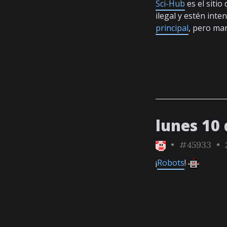
Sci-Hub
es el sitio
ilegal y estén int
principal
, pero ma
lunes 10
•
#45933
• 2
¡
Robots
!