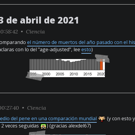
 de abril de 2021
0:58:42 •
Ciencia
 comparando
el número de muertos del año pasado con el his
aclaras con lo del "age-adjusted", lee
esto
)
0:27:40 •
Ciencia
edio del pene en una comparación mundial
(y con esto 
e 2 veces seguidas
) (gracias alexdel67)