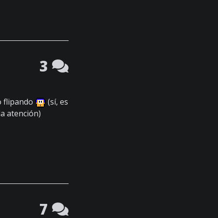
3
 flipando
(sí, es
la atención)
7