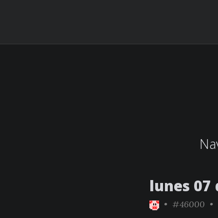
Nav
lunes 07 
•
#46000
• 