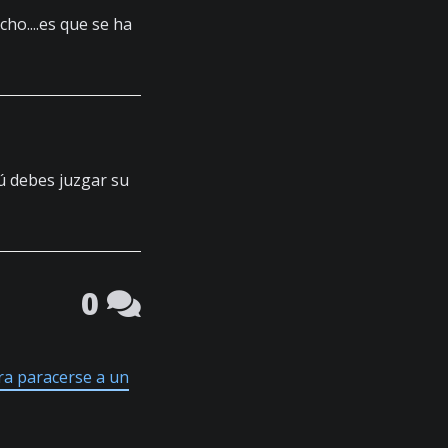
cho....es que se ha
ú debes juzgar su
0
ara paracerse a un