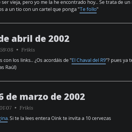
 ser vieja, pero yo me la he encontrado hoy... Se trata de 
s a un tio con un cartel que ponga "
Te follo
"
de abril de 2002
:59:08 •
Frikis
on los links... ¿Os acordáis de "
El Chaval del R9
"? pues ya 
as Raúl)
6 de marzo de 2002
01:07 •
Frikis
gina
. Si te la lees entera Oink te invita a 10 cervezas