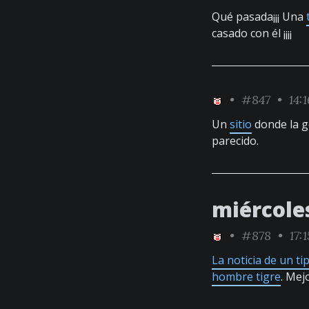
Qué pasada¡¡¡ Una
casado con él ¡¡¡¡
•
#847
• 14:
Un
sitio
donde la g
parecido.
miércole
•
#878
• 17:1
La noticia de un t
hombre tigre
. Mej