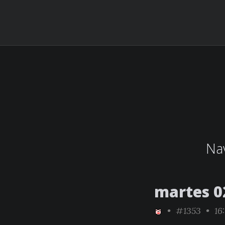
Nav
martes 02
•
#1353
• 16