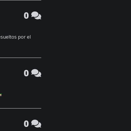
0
esueltos por el
0
0