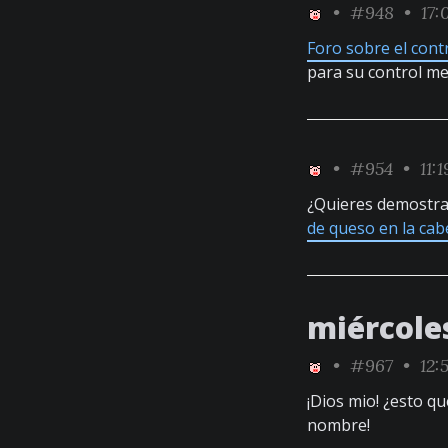
•
#948
• 17:
Foro sobre el cont
para su control me
•
#954
• 11:
¿Quieres demostra
de queso en la cab
miércole
•
#967
• 12:
¡Dios mio! ¿esto q
nombre!