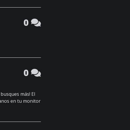
0
0
o busques más! El
manos en tu monitor