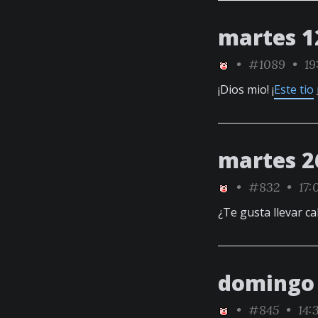
martes 1
•
#1089
• 19
¡Dios mio! ¡
Este tio
martes 2
•
#832
• 17:
¿Te gusta llevar ca
domingo 
•
#845
• 14: