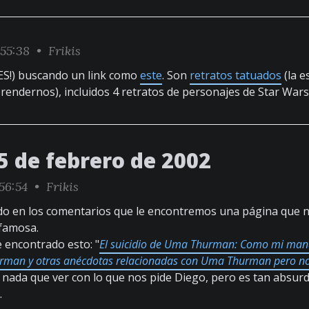
55:38 •
Frikis
ES!) buscando un link como
este
. Son
retratos tatuados
(la 
rendernos), incluidos 4 retratos de personajes de Star Wars
5 de febrero de 2002
56:54 •
Frikis
do en los comentarios que le encontremos una página que n
 famosa.
 encontrado esto: "
El suicidio de Uma Thurman: Como mi mand
rman y otras anécdotas relacionadas con Uma Thurman pero no 
 nada que ver con lo que nos pide Diego, pero es tan absu
.