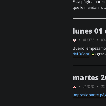
Esta página parece
que le mandan foto
lunes 01 
•
#1373
• 10
Bueno, empezamos c
del 3Com
"
(graci
martes 2
•
#1010
• 21:
Impresionante pá