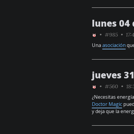
lunes 04 
•
#985
• 17:4
Una
asociación
que
jueves 3
•
#560
• 18:
¿Necesitas energía
Doctor Magic
puede
y deja que la energí