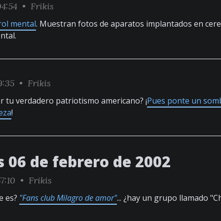
04:54 •
Frikis
rol mental
. Muestran fotos de aparatos implantados en ce
ntal.
19:35 •
Frikis
r tu verdadero patriotismo americano? ¡
Pues ponte un som
eza
!
s 06 de febrero de 2002
57:10 •
Frikis
ue es?
"Fans club Milagro de amor"
... ¿hay un grupo llamado "Ch