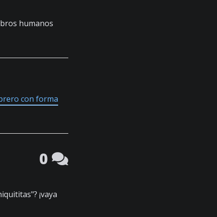
rebros humanos
brero con forma
0
iquititas"? ¡vaya