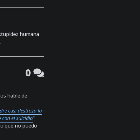
estupidez humana
.
0
os hable de
re casi destroza la
con el suicidio
"
rdo que no puedo