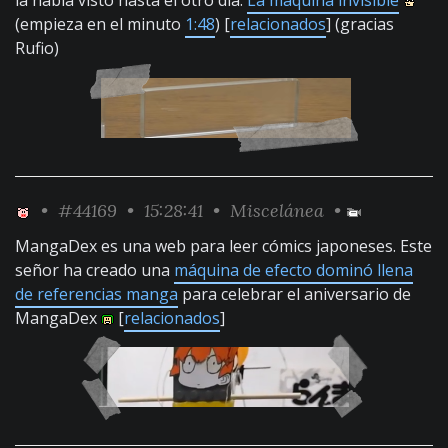
la había visto hasta el otro día:
La máquina invisible
(empieza en el minuto
1:48
) [
relacionados
] (gracias
Rufio)
•
#44169
• 15:28:41 •
Miscelánea
•
MangaDex es una web para leer cómics japoneses. Este
señor ha creado una
máquina de efecto dominó llena
de referencias manga
para celebrar el aniversario de
MangaDex
[
relacionados
]