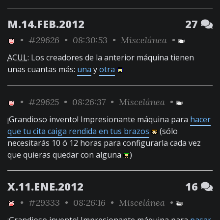
M.14.FEB.2012
27
•
#29626
• 08:30:53 •
Miscelánea
•
ACUL
: Los creadores de la anterior máquina tienen
unas cuantas más:
una
y
otra
•
#29625
• 08:26:37 •
Miscelánea
•
¡Grandioso invento! Impresionante máquina para
hacer
que tu cita caiga rendida en tus brazos
(sólo
necesitarás 10 ó 12 horas para configurarla cada vez
que quieras quedar con alguna
)
X.11.ENE.2012
16
•
#29333
• 08:26:16 •
Miscelánea
•