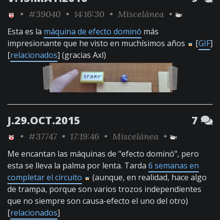
•
#39040
• 14:16:30 •
Miscelánea
•
Esta es la
máquina de efecto dominó
más
impresionante que he visto en muchísimos años
[
GIF
]
[
relacionados
] (gracias Axl)
J.29.OCT.2015
7
•
#37747
• 17:19:46 •
Miscelánea
•
Me encantan las máquinas de "efecto dominó", pero
esta se lleva la palma por lenta. Tarda
6 semanas en
completar el circuito
(aunque, en realidad, hace algo
de trampa, porque son varios trozos independientes
que no siempre son causa-efecto el uno del otro)
[
relacionados
]