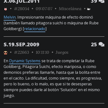
X.06.JUL.2011
39
•
#28054
• 09:07:07 •
Miscelánea
•
Melvin
. Impresionante máquina de efecto dominó
(también llamado pitagora suichi o máquina de Rube
Goldberg) [
relacionado
]
S.19.SEP.2009
25
•
#22663
• 10:11:10 •
Juegos
En
Dynamic Systems
se trata de completar la Rube
Goldberg, Pitagora Suichi, efecto mariposa, o como
demonios prefieras llamarle, hasta que la bolita entre
en el cacito. La dificultad, como siempre, es progresiva,
pero lo bueno, o lo malo, es que si te desesperas
siempre puedes darle al botón 'Solución' en el mismo
juego.