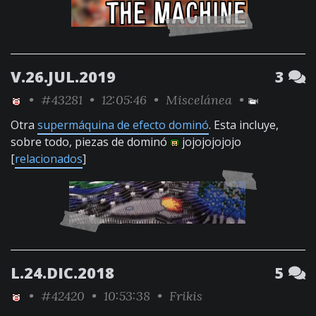
V.26.JUL.2019
3
•
#43281
• 12:05:46 •
Miscelánea
•
Otra
supermáquina de efecto dominó
. Esta incluye,
sobre todo, piezas de dominó
jojojojojojo
[
relacionados
]
L.24.DIC.2018
5
•
#42420
• 10:53:38 •
Frikis