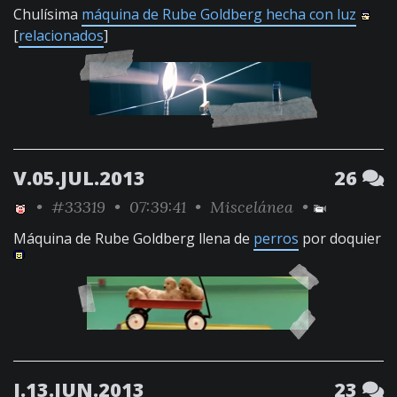
Chulísima
máquina de Rube Goldberg hecha con luz
[
relacionados
]
V.05.JUL.2013
26
•
#33319
• 07:39:41 •
Miscelánea
•
Máquina de Rube Goldberg llena de
perros
por doquier
J.13.JUN.2013
23