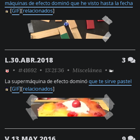
máquinas de efecto dominó que he visto hasta la fecha
[
GIF
][
relacionados
]
L.30.ABR.2018
3
•
#41692
• 13:21:36 •
Miscelánea
•
La supermáquina de efecto dominó
que te sirve pastel
[
GIF
][
relacionados
]
V.13.MAY.2016
9