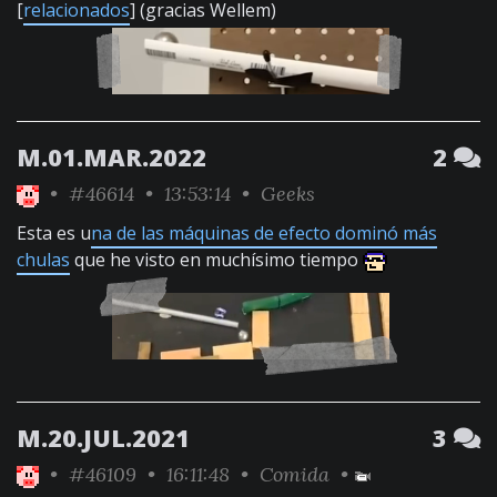
[
relacionados
] (gracias Wellem)
M.01.MAR.2022
2
•
#46614
• 13:53:14 •
Geeks
Esta es u
na de las máquinas de efecto dominó más
chulas
que he visto en muchísimo tiempo
M.20.JUL.2021
3
•
#46109
• 16:11:48 •
Comida
•