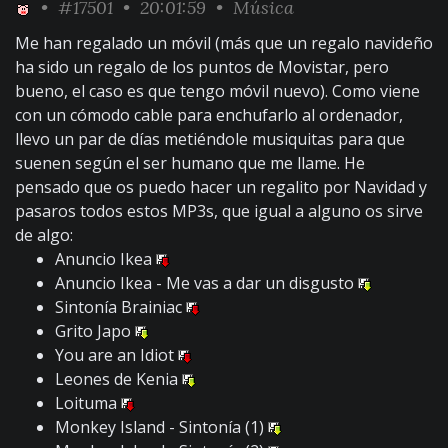
•
#17501
• 20:01:59 •
Música
Me han regalado un móvil (más que un regalo navideño
ha sido un regalo de los puntos de Movistar, pero
bueno, el caso es que tengo móvil nuevo). Como viene
con un cómodo cable para enchufarlo al ordenador,
llevo un par de días metiéndole musiquitas para que
suenen según el ser humano que me llame. He
pensado que os puedo hacer un regalito por Navidad y
pasaros todos estos MP3s, que igual a alguno os sirve
de algo:
Anuncio Ikea
Anuncio Ikea - Me vas a dar un disgusto
Sintonía Brainiac
Grito Japo
You are an Idiot
Leones de Kenia
Loituma
Monkey Island - Sintonía (1)