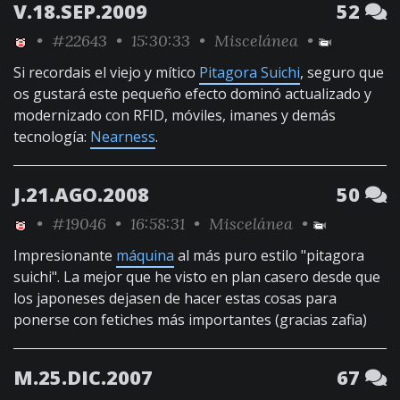
V.18.SEP.2009
52
•
#22643
• 15:30:33 •
Miscelánea
•
Si recordais el viejo y mítico
Pitagora Suichi
, seguro que
os gustará este pequeño efecto dominó actualizado y
modernizado con RFID, móviles, imanes y demás
tecnología:
Nearness
.
J.21.AGO.2008
50
•
#19046
• 16:58:31 •
Miscelánea
•
Impresionante
máquina
al más puro estilo "pitagora
suichi". La mejor que he visto en plan casero desde que
los japoneses dejasen de hacer estas cosas para
ponerse con fetiches más importantes (gracias zafia)
M.25.DIC.2007
67