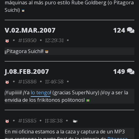
máquinas al más puro estilo Rube Goldberg (o Pitagora
Suichi)
V.02.MAR.2007
124
•
#15950
• 12:29:31 •
¡¡Pitagora Suichi!!
J.08.FEB.2007
149
•
#15886
• 11:46:58 •
¡Yupiiiii! ¡Ya
lo tengo
! (gracias SuperNury) ¡Voy a ser la
envidia de los frikitonos politonos!
•
#15885
• 11:18:38 •
En mi oficina estamos a la caza y captura de un MP3