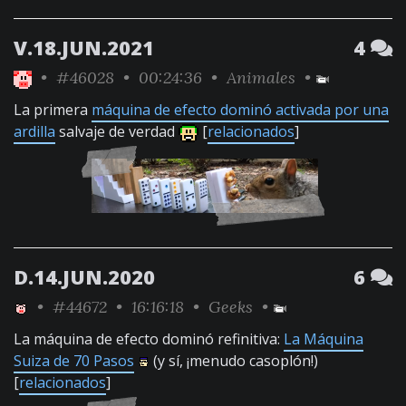
V.18.JUN.2021
4
•
#46028
• 00:24:36 •
Animales
•
La primera
máquina de efecto dominó activada por una
ardilla
salvaje de verdad
[
relacionados
]
D.14.JUN.2020
6
•
#44672
• 16:16:18 •
Geeks
•
La máquina de efecto dominó refinitiva:
La Máquina
Suiza de 70 Pasos
(y sí, ¡menudo casoplón!)
[
relacionados
]