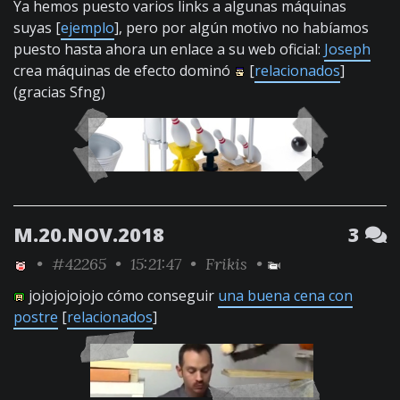
Ya hemos puesto varios links a algunas máquinas
suyas [
ejemplo
], pero por algún motivo no habíamos
puesto hasta ahora un enlace a su web oficial:
Joseph
crea máquinas de efecto dominó
[
relacionados
]
(gracias Sfng)
M.20.NOV.2018
3
•
#42265
• 15:21:47 •
Frikis
•
jojojojojojo cómo conseguir
una buena cena con
postre
[
relacionados
]