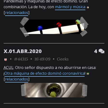
Pandemias y máquinas de efecto dominó. Gran
combinación. La de hoy, con
mármol y música
[
relacionados
]
X.01.ABR.2020
4
•
#44315
• 16:49:09 •
Geeks
ACUL
: Otro señor dispuesto a no aburrirse en casa:
¡
Otra máquina de efecto dominó coronavírica
!
[
relacionados
]