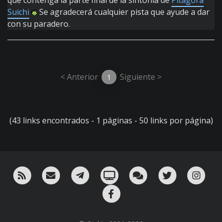
que contenga la parte final de la sintonía de
Pitagora
Suichi
Se agradecerá cualquier pista que ayude a dar
con su paradero.
< Anterior
Siguiente >
1
(43 links encontrados - 1 páginas - 50 links por página)
RSS
¡Mándame un email!
¡Nuestro canal en Telegram!
Oink! TV
Charla con nosotros 
Twitter
Ins
Facebook