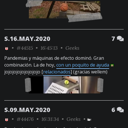
S.16.MAY.2020
7
•
#44515
• 16:45:13 •
Geeks
Pandemias y máquinas de efecto dominó. Gran
combinación. La de hoy,
con un poquito de ayuda
jojojojojojojojojo [
relacionados
] (gracias wellem)
S.09.MAY.2020
6
•
#44476
• 16:31:34 •
Geeks
•