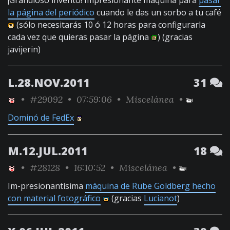
¡Grandioso invento! Impresionante máquina para
pasar
la página del periódico
cuando le das un sorbo a tu café
(sólo necesitarás 10 ó 12 horas para configurarla
cada vez que quieras pasar la página
) (gracias
javijerin)
L.28.NOV.2011
31
•
#29092
• 07:59:06 •
Miscelánea
•
Dominó de FedEx
M.12.JUL.2011
18
•
#28128
• 16:10:52 •
Miscelánea
•
Im-presionantísima
máquina de Rube Goldberg hecho
con material fotográfico
(gracias
Lucianot
)