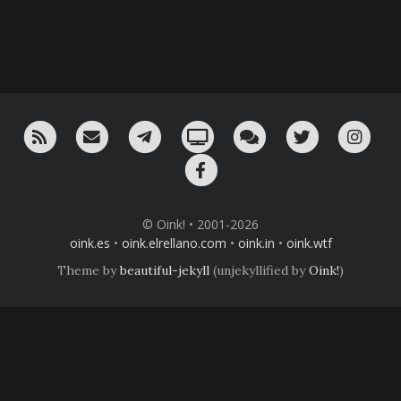
RSS
¡Mándame un email!
¡Nuestro canal en Telegram!
Oink! TV
Charla con nosotros 
Twitter
Ins
Facebook
© Oink! • 2001-2026
oink.es
•
oink.elrellano.com
•
oink.in
•
oink.wtf
Theme by
beautiful-jekyll
(unjekyllified by
Oink!
)