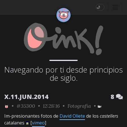
🌙
Navegando por ti desde principios
de siglo.
X.11.JUN.2014
8
•
#35300
• 12:28:16 •
Fotografía
•
Im-presionantes fotos de
David Oliete
de los
castellers
catalanes
[
vimeo
]