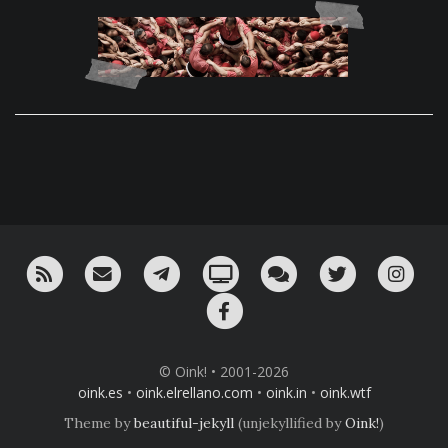
RSS
¡Mándame un email!
¡Nuestro canal en Telegram!
Oink! TV
Charla con nosotros 
Twitter
Ins
Facebook
© Oink! • 2001-2026
oink.es
•
oink.elrellano.com
•
oink.in
•
oink.wtf
Theme by
beautiful-jekyll
(unjekyllified by
Oink!
)