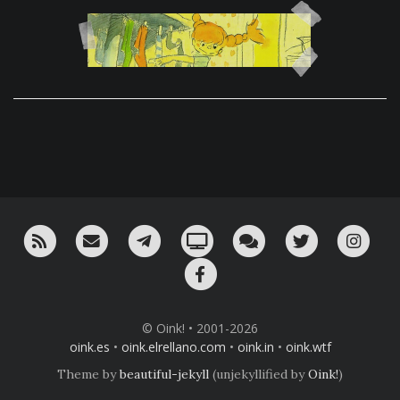
RSS
¡Mándame un email!
¡Nuestro canal en Telegram!
Oink! TV
Charla con nosotros 
Twitter
Ins
Facebook
© Oink! • 2001-2026
oink.es
•
oink.elrellano.com
•
oink.in
•
oink.wtf
Theme by
beautiful-jekyll
(unjekyllified by
Oink!
)