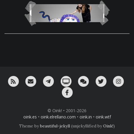
RSS
¡Mándame un email!
¡Nuestro canal en Telegram!
Oink! TV
Charla con nosotros 
Twitter
Ins
Facebook
© Oink! • 2001-2026
oink.es
•
oink.elrellano.com
•
oink.in
•
oink.wtf
Theme by
beautiful-jekyll
(unjekyllified by
Oink!
)