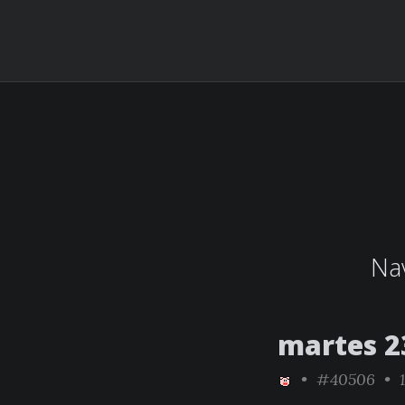
Nav
martes 2
•
#40506
• 1