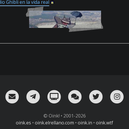
o Ghibli en la vida real
RSS
¡Mándame un email!
¡Nuestro canal en Telegram!
Oink! TV
Charla con nosot
Twitter
I
© Oink! • 2001-2026
oink.es
•
oink.elrellano.com
•
oink.in
•
oink.wtf