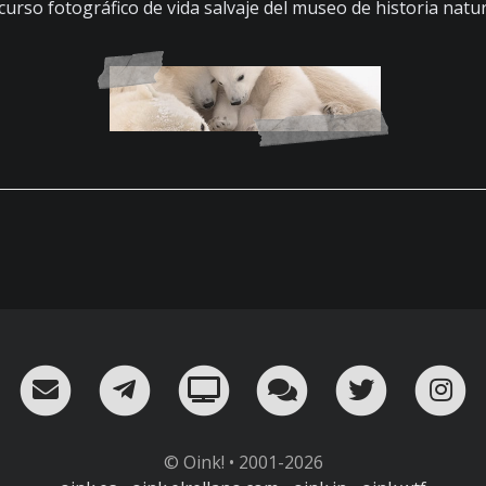
curso fotográfico de vida salvaje del museo de historia natu
RSS
¡Mándame un email!
¡Nuestro canal en Telegram!
Oink! TV
Charla con nosot
Twitter
I
© Oink! • 2001-2026