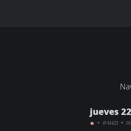
Nav
jueves 22
•
#41421
• 18