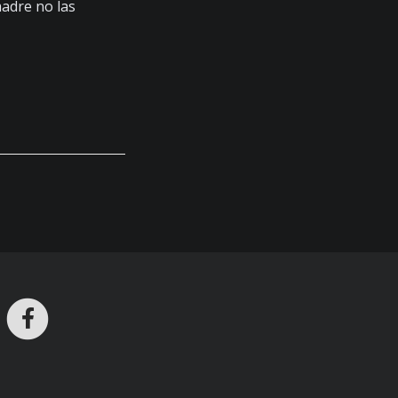
adre no las
ros en Telegram
nstagram
Facebook