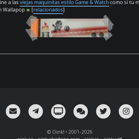
ine a las
viejas maquinitas estilo Game & Watch
como si tu m
en Wallapop
[
relacionados
]
RSS
¡Mándame un email!
¡Nuestro canal en Telegram!
Oink! TV
Charla con nosot
Twitter
I
© Oink! • 2001-2026