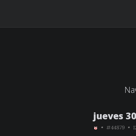
Nav
jueves 30
•
#44879
• 1