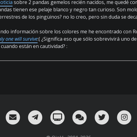
oticia
sobre 2 pandas gemelos recién nacidos, me quedé con
ndas tienen ese pelaje blanco y negro tan curioso. Son molo
terrestres de los pingüinos? no lo creo, pero sin duda se de
ando información sobre los colores me he encontrado con Ro
y one will survive
:( ¿Significa eso que sólo sobrevivirá uno de 
 cuando están en cautividad? :
RSS
¡Mándame un email!
¡Nuestro canal en Telegram!
Oink! TV
Charla con nosot
Twitter
I