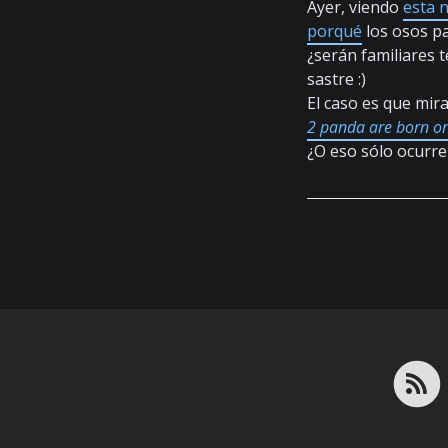
Ayer, viendo
esta n
porqué
los osos pa
¿serán familiares 
sastre :)
El caso es que mir
2 panda are born onl
¿O eso sólo ocurre