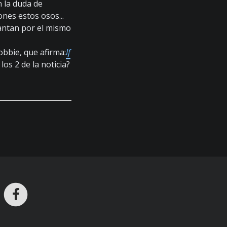
 la duda de
nes estos osos...
cantan por el mismo
bbie, que afirma:
If
los 2 de la noticia?
ros en Telegram
nstagram
Facebook