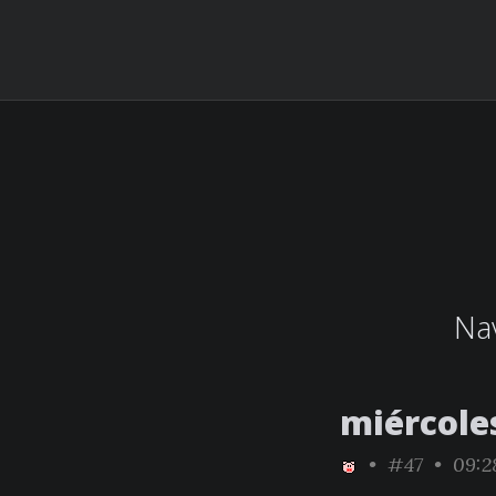
Nav
miércole
•
#47
• 09:2