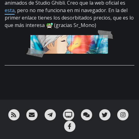
animados de Studio Ghibli. Creo que la web oficial es
esta
, pero no me funciona en mi navegador. En la del
primer enlace tienes los desorbitados precios, que es lo
que más interesa
(gracias Sr_Mono)
RSS
¡Mándame un email!
¡Nuestro canal en Telegram!
Oink! TV
Charla con nosotros 
Twitter
Ins
Facebook