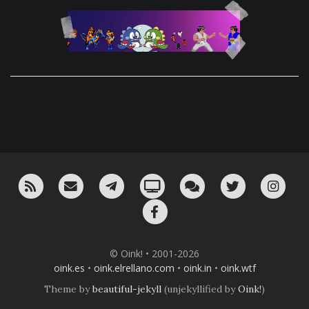
RSS
¡Mándame un email!
¡Nuestro canal en Telegram!
Oink! TV
Charla con nosotros 
Twitter
Ins
Facebook
© Oink! • 2001-2026
oink.es
•
oink.elrellano.com
•
oink.in
•
oink.wtf
Theme by
beautiful-jekyll
(unjekyllified by
Oink!
)