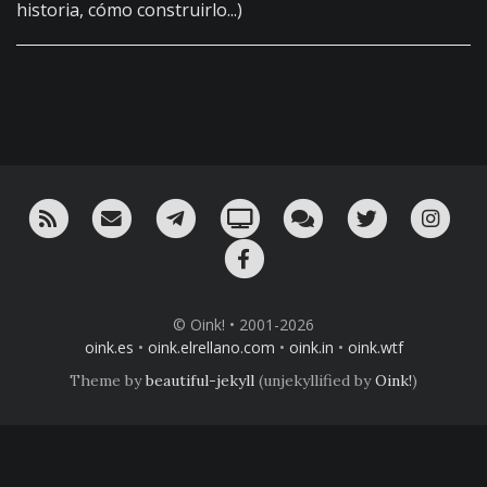
historia, cómo construirlo...)
RSS
¡Mándame un email!
¡Nuestro canal en Telegram!
Oink! TV
Charla con nosotros 
Twitter
Ins
Facebook
© Oink! • 2001-2026
oink.es
•
oink.elrellano.com
•
oink.in
•
oink.wtf
Theme by
beautiful-jekyll
(unjekyllified by
Oink!
)