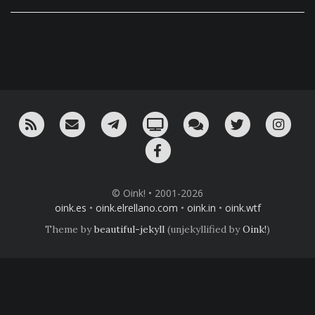
RSS
¡Mándame un email!
¡Nuestro canal en Telegram!
Oink! TV
Charla con nosotros 
Twitter
Ins
Facebook
© Oink! • 2001-2026
oink.es
•
oink.elrellano.com
•
oink.in
•
oink.wtf
Theme by
beautiful-jekyll
(unjekyllified by
Oink!
)