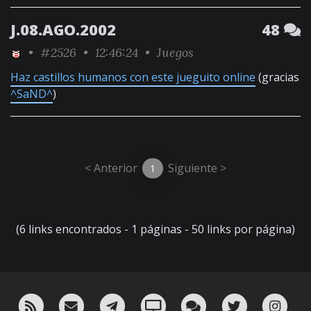
J.08.AGO.2002
48
•
#2526
• 12:46:24 •
Juegos
Haz castillos humanos con este jueguito online
(gracias
^SaND^
)
< Anterior
Siguiente >
1
(6 links encontrados - 1 páginas - 50 links por página)
RSS
¡Mándame un email!
¡Nuestro canal en Telegram!
Oink! TV
Charla con nosotros 
Twitter
Ins