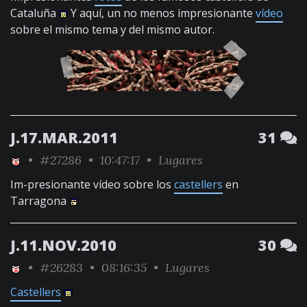
Cataluña
Y aquí, un no menos impresionante
vídeo
sobre el mismo tema y del mismo autor.
J.17.MAR.2011
31
•
#27286
• 10:47:17 •
Lugares
Im-presionante vídeo sobre los
castellers
en
Tarragona
J.11.NOV.2010
30
•
#26283
• 08:16:35 •
Lugares
Castellers