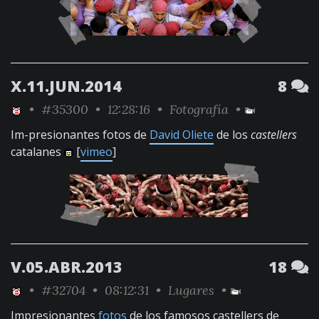
X.11.JUN.2014
8
•
#35300
• 12:28:16 •
Fotografía
•
Im-presionantes fotos de
David Oliete
de los
castellers
catalanes
[
vimeo
]
V.05.ABR.2013
18
•
#32704
• 08:12:31 •
Lugares
•
Impresionantes
fotos
de los famosos castellers de